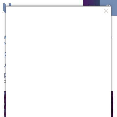
/
Notícias
/ Prouni e Fundação Dom Antônio Zattera convocam
para renovação
Prouni e Fundação Dom
Antônio Zattera convocam
para renovação
06.10.2023 | 18:09