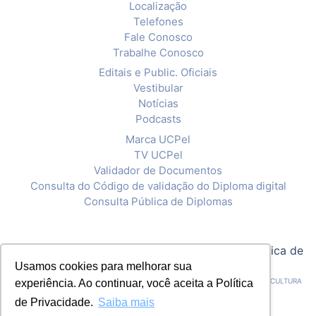
Localização
Telefones
Fale Conosco
Trabalhe Conosco
Editais e Public. Oficiais
Vestibular
Notícias
Podcasts
Marca UCPel
TV UCPel
Validador de Documentos
Consulta do Código de validação do Diploma digital
Consulta Pública de Diplomas
© 2020 Universidade Católica de Pelotas |
Política de
Usamos cookies para melhorar sua
Privacidade
CNPJ: 92.238.914/0001-03 - ASSOCIAÇÃO PELOTENSE DE ASSISTÊNCIA E CULTURA
experiência. Ao continuar, você aceita a Política
de Privacidade.
Saiba mais