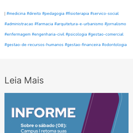
|
#medicina
#direito
#pedagogia
#fisioterapia
#servico-social
#administracao
#farmacia
#arquitetura-e-urbanismo
#jornalismo
#enfermagem
#engenharia-civil
#psicologia
#gestao-comercial
#gestao-de-recursos-humanos
#gestao-financeira
#odontologia
Leia Mais