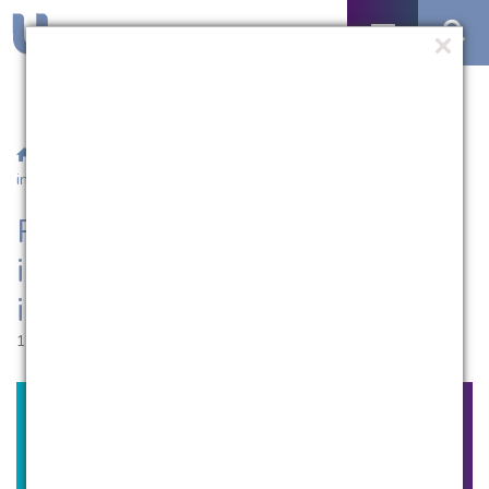
/
Notícias
/ Programa de bolsas de iniciação científica recebe
inscrições
Programa de bolsas de
iniciação científica recebe
inscrições
15.06.2018 | 15:59