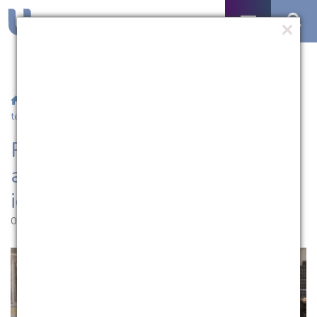
/
Notícias
/ Pelotas ganha guia com atividades voltadas à
terceira idade
Pelotas ganha guia com
atividades voltadas à terceira
idade
02.12.2021 | 16:36