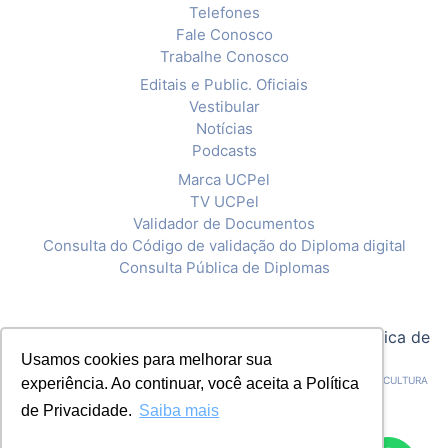
Telefones
Fale Conosco
Trabalhe Conosco
Editais e Public. Oficiais
Vestibular
Notícias
Podcasts
Marca UCPel
TV UCPel
Validador de Documentos
Consulta do Código de validação do Diploma digital
Consulta Pública de Diplomas
© 2020 Universidade Católica de Pelotas |
Política de
Usamos cookies para melhorar sua
Privacidade
CNPJ: 92.238.914/0001-03 - ASSOCIAÇÃO PELOTENSE DE ASSISTÊNCIA E CULTURA
experiência. Ao continuar, você aceita a Política
de Privacidade.
Saiba mais