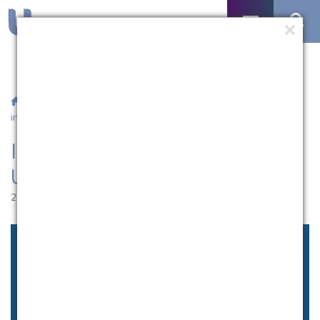
/
Notícias
/ Ingresso Extravestibular da UCPel recebe
inscrições
Ingresso Extravestibular da
UCPel recebe inscrições
29.11.2018 | 16:50