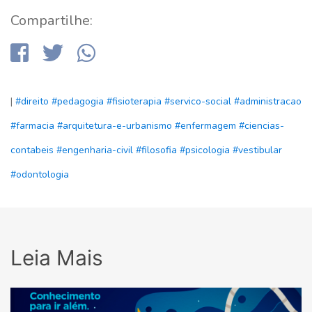
Compartilhe:
|
#direito
#pedagogia
#fisioterapia
#servico-social
#administracao
#farmacia
#arquitetura-e-urbanismo
#enfermagem
#ciencias-
contabeis
#engenharia-civil
#filosofia
#psicologia
#vestibular
#odontologia
Leia Mais