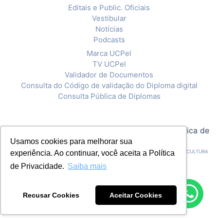
Editais e Public. Oficiais
Vestibular
Notícias
Podcasts
Marca UCPel
TV UCPel
Validador de Documentos
Consulta do Código de validação do Diploma digital
Consulta Pública de Diplomas
© 2020 Universidade Católica de Pelotas |
Política de
Privacidade
Usamos cookies para melhorar sua
CNPJ: 92.238.914/0001-03 - ASSOCIAÇÃO PELOTENSE DE ASSISTÊNCIA E CULTURA
experiência. Ao continuar, você aceita a Política
de Privacidade.
Saiba mais
Recusar Cookies
Aceitar Cookies