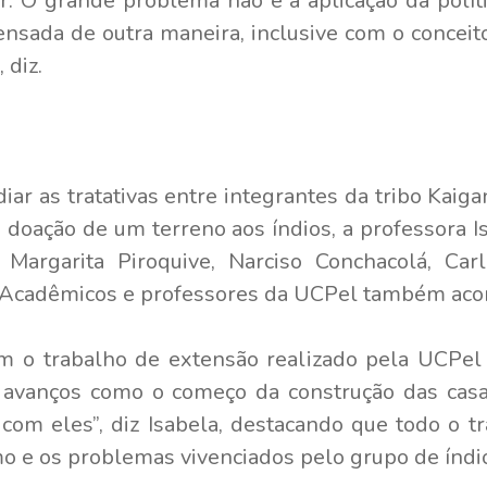
ar. O grande problema não é a aplicação da polít
pensada de outra maneira, inclusive com o concei
 diz.
ar as tratativas entre integrantes da tribo Kaiga
 doação de um terreno aos índios, a professora I
Margarita Piroquive, Narciso Conchacolá, Ca
g. Acadêmicos e professores da UCPel também aco
m o trabalho de extensão realizado pela UCPel 
e avanços como o começo da construção das casa
 com eles”, diz Isabela, destacando que todo o t
mo e os problemas vivenciados pelo grupo de índi