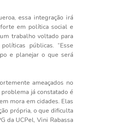
ueroa, essa integração irá
orte em política social e
um trabalho voltado para
líticas públicas. “Esse
po e planejar o que será
 fortemente ameaçados no
m problema já constatado é
uem mora em cidades. Elas
o própria, o que dificulta
PPG da UCPel, Vini Rabassa