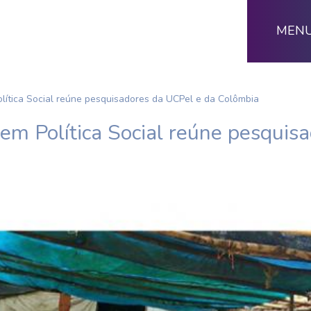
MEN
lítica Social reúne pesquisadores da UCPel e da Colômbia
em Política Social reúne pesquis