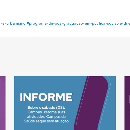
a-e-urbanismo
#programa-de-pos-graduacao-em-politica-social-e-dir