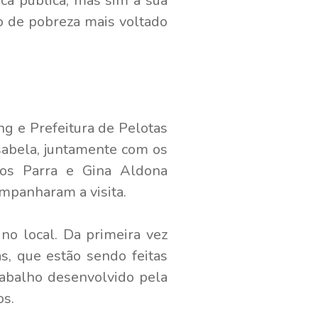
ica pública, mas sim a sua
to de pobreza mais voltado
ng e Prefeitura de Pelotas
sabela, juntamente com os
rlos Parra e Gina Aldona
mpanharam a visita.
no local. Da primeira vez
s, que estão sendo feitas
rabalho desenvolvido pela
os.