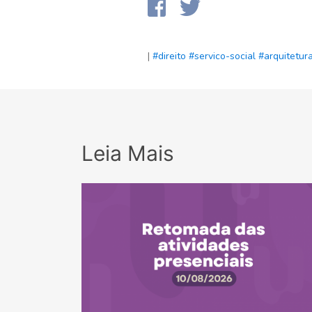
|
#direito
#servico-social
#arquitetur
Leia Mais