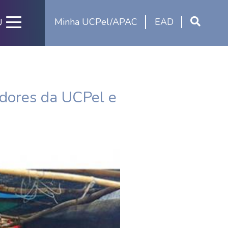
Minha UCPel/APAC
EAD
U
adores da UCPel e