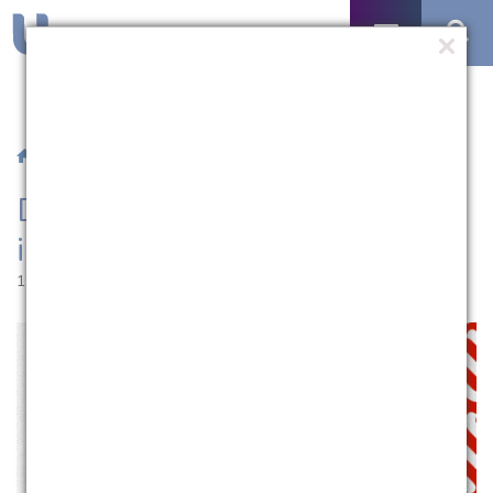
/
Notícias
/ Direito UCPel promove aula inaugural
Direito UCPel promove aula
inaugural
19.03.2025 | 16:51