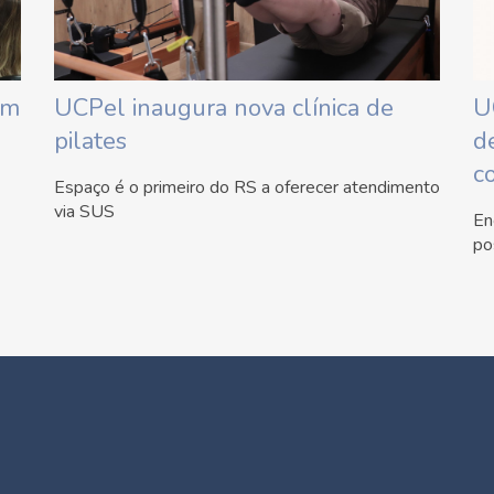
em
UCPel inaugura nova clínica de
U
pilates
d
c
Espaço é o primeiro do RS a oferecer atendimento
via SUS
En
po