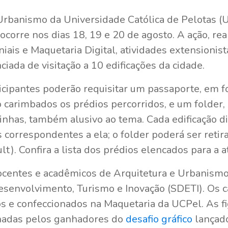
Urbanismo da Universidade Católica de Pelotas (U
corre nos dias 18, 19 e 20 de agosto. A ação, re
iais e Maquetaria Digital, atividades extensionist
iada de visitação a 10 edificações da cidade.
rticipantes poderão requisitar um passaporte, em 
 carimbados os prédios percorridos, e um folder,
inhas, também alusivo ao tema. Cada edificação di
s correspondentes a ela; o folder poderá ser retir
lt). Confira a lista dos prédios elencados para a a
docentes e acadêmicos de Arquitetura e Urbanismo
esenvolvimento, Turismo e Inovação (SDETI). Os c
os e confeccionados na Maquetaria da UCPel. As f
nhadas pelos ganhadores do
desafio gráfico
lançado