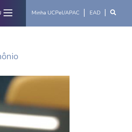
Minha UCPel/APAC
EAD
U
mônio