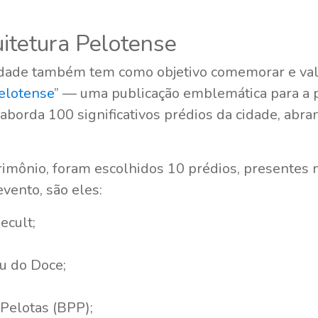
itetura Pelotense
ividade também tem como objetivo comemorar e valor
elotense
” — uma publicação emblemática para a
a aborda 100 significativos prédios da cidade, ab
rimônio, foram escolhidos 10 prédios, presentes n
evento, são eles:
Secult;
u do Doce;
 Pelotas (BPP);