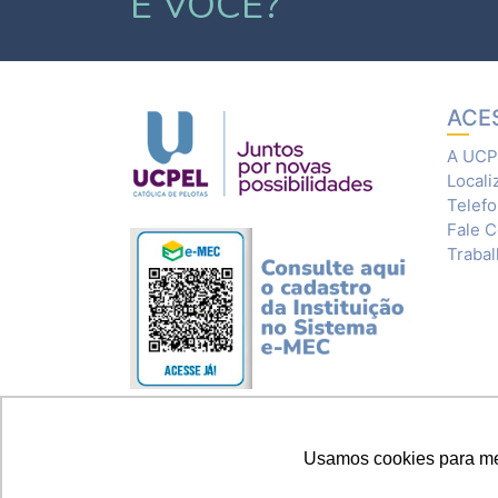
E VOCÊ?
ACE
A UCP
Locali
Telef
Fale 
Traba
Usamos cookies para melh