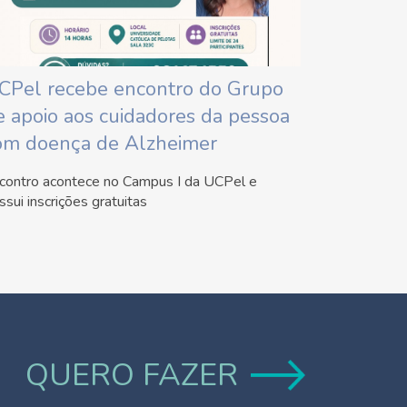
CPel recebe encontro do Grupo
e apoio aos cuidadores da pessoa
om doença de Alzheimer
contro acontece no Campus I da UCPel e
ssui inscrições gratuitas
QUERO FAZER