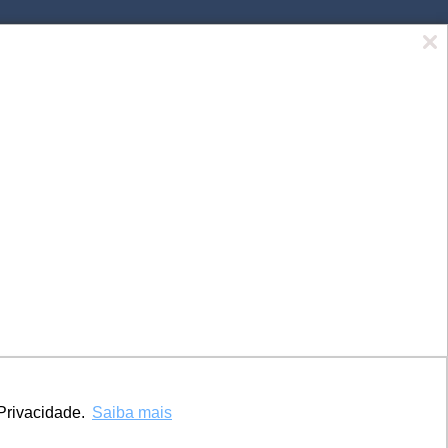
Marca UCPel
TV UCPel
Validador de Documentos
Consulta do Código de validação do
Diploma digital
Consulta Pública de Diplomas
Privacidade.
Saiba mais