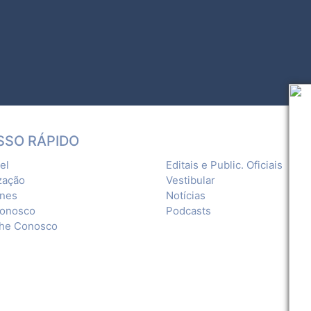
SSO RÁPIDO
el
Editais e Public. Oficiais
zação
Vestibular
ones
Notícias
Conosco
Podcasts
lhe Conosco