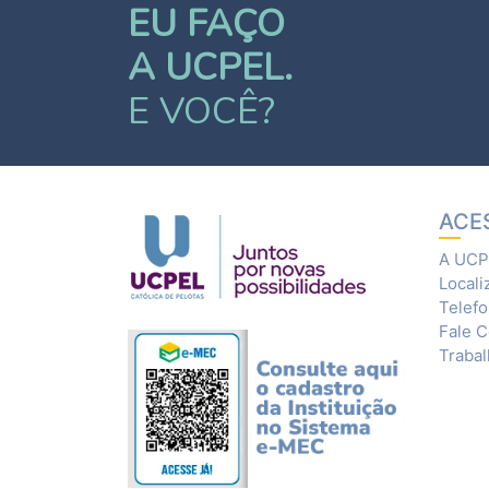
EU FAÇO
A UCPEL.
E VOCÊ?
ACE
A UCP
Locali
Telef
Fale 
Traba