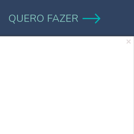
QUERO FAZER
Marca UCPel
TV UCPel
Validador de Documentos
Consulta do Código de validação do
Diploma digital
Consulta Pública de Diplomas