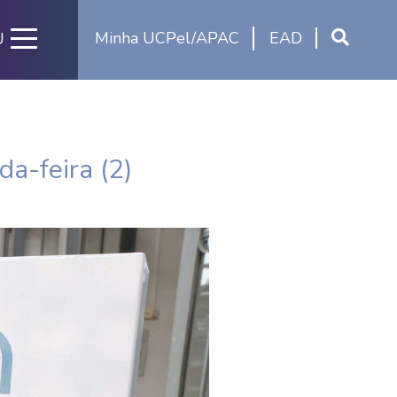
Minha UCPel/APAC
EAD
U
a-feira (2)