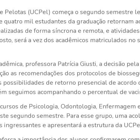
de Pelotas (UCPel) começa o segundo semestre le
de quatro mil estudantes da graduação retornam 
ealizadas de forma síncrona e remota, e atividades
gosto, será a vez dos acadêmicos matriculados no 
adêmica, professora Patrícia Giusti, a decisão p
ração as recomendações dos protocolos de bioss
s possibilidades de retorno presencial de acordo
ém seguimos acompanhando o percentual de vacina
 cursos de Psicologia, Odontologia, Enfermagem 
te segundo semestre. Para esse grupo, uma acolh
s ingressantes e apresentará a estrutura da UCPe
reforça a importância dos alunos confirmarem com