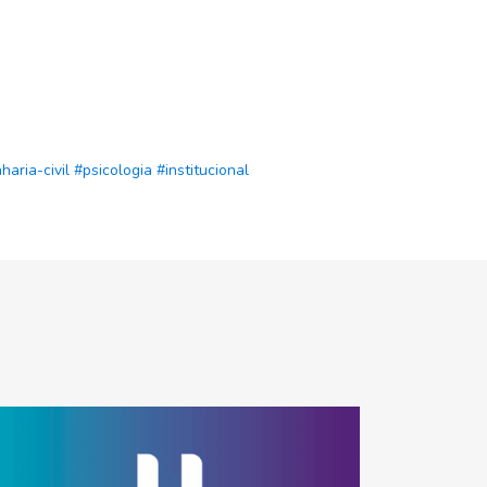
aria-civil
#psicologia
#institucional