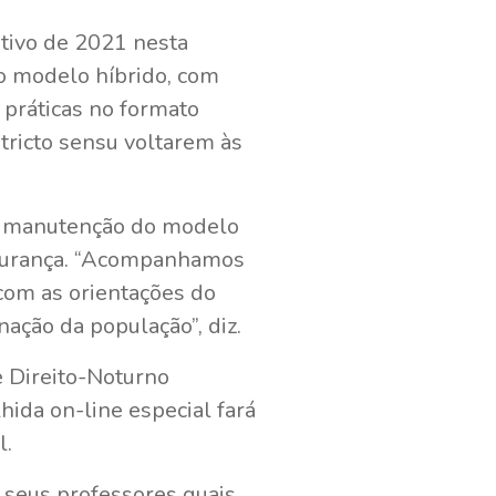
tivo de 2021 nesta
ao modelo híbrido, com
 práticas no formato
stricto sensu voltarem às
ela manutenção do modelo
egurança. “Acompanhamos
 com as orientações do
ção da população”, diz.
e Direito-Noturno
ida on-line especial fará
l.
 seus professores quais