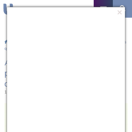
/
Notícias
/ Acadêmicas da UCPel promovem campanha “Artes
que Curam”
Acadêmicas da UCPel
promovem campanha “Artes
que Curam”
12.12.2025 | 10:29