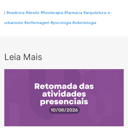
|
#medicina
#direito
#fisioterapia
#farmacia
#arquitetura-e-
urbanismo
#enfermagem
#psicologia
#odontologia
Leia Mais