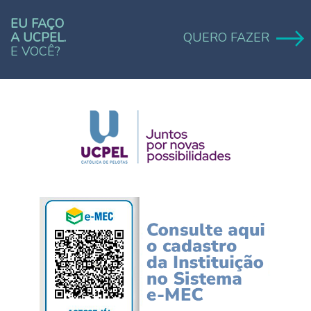
EU FAÇO
A UCPEL.
QUERO FAZER
E VOCÊ?