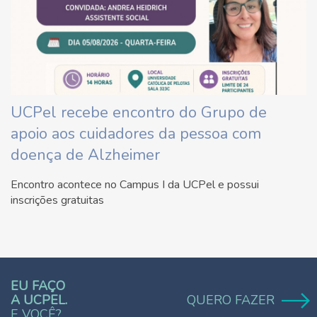
UCPel recebe encontro do Grupo de
apoio aos cuidadores da pessoa com
doença de Alzheimer
Encontro acontece no Campus I da UCPel e possui
inscrições gratuitas
EU FAÇO
A UCPEL.
QUERO FAZER
E VOCÊ?