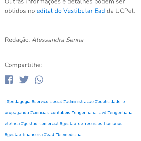
Outras informações e detalhes podem ser
obtidos no
edital do Vestibular Ead
da UCPel.
Redação:
Alessandra Senna
Compartilhe:
|
#pedagogia
#servico-social
#administracao
#publicidade-e-
propaganda
#ciencias-contabeis
#engenharia-civil
#engenharia-
eletrica
#gestao-comercial
#gestao-de-recursos-humanos
#gestao-financeira
#ead
#biomedicina