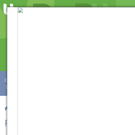
Como Ingressar
|
Bolsas e Financiamentos
INSCREVA-SE
|
Institucional
/ Presencial
/ Psicologia
Psicologia