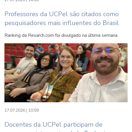
Processos inclusivos e acessibilidade
Avaliação por escalas
Professores da UCPel são citados como
AC GERAL V-A
pesquisadores mais influentes do Brasil
ESTÁGIO BÁSICO I - ATENÇÃO BÁSICA
Ranking da Resarch.com foi divulgado na última semana
6° semestre
Psicologia institucional
Saúde mental coletiva
Neuropsicologia
Psicologia do trabalho
Psicologia e educação
ESTÁGIO BÁSICO II - AVALIAÇÃO PSICOLÓGICA
Atividades Complementares
7° semestre
17.07.2026 | 10:59
Docentes da UCPel participam de
Psicoterapia cognitivo-comportamental para
adultos