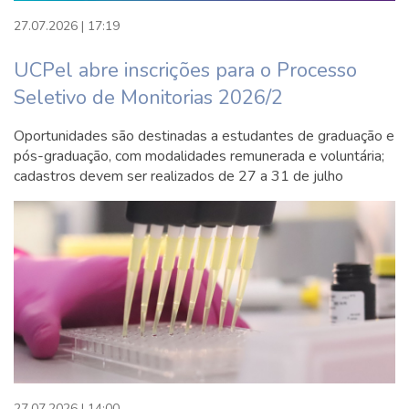
27.07.2026 | 17:19
Técnicas projetivas
Neurociências dos transtornos mentais
UCPel abre inscrições para o Processo
Teorias da personalidade
Seletivo de Monitorias 2026/2
Teorias psicológicas: psicanálise
Processos grupais
Oportunidades são destinadas a estudantes de graduação e
Psicopatologia do adulto
pós-graduação, com modalidades remunerada e voluntária;
AC GERAL IV-A
cadastros devem ser realizados de 27 a 31 de julho
UNIDADE CURRICULAR DE EXTENSÃO (UCEX):
PSICOLOGIA COM A COMUNIDADE III
5° semestre
Técnicas psicométricas para avaliação de
crianças
Instrumentos para avaliação de habilidades
específicas
Transtornos de personalidade
Psicofarmacologia
27.07.2026 | 14:00