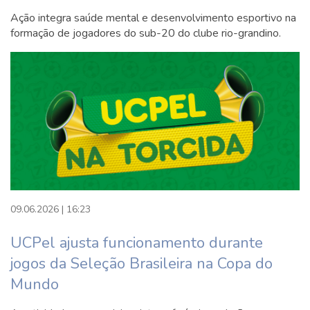
ESTÁGIO BÁSICO IV - SAÚDE MENTAL COLETIVA
Ação integra saúde mental e desenvolvimento esportivo na
Atividades complementares
formação de jogadores do sub-20 do clube rio-grandino.
9° semestre
OPTATIVA III - Ênfase A: Psicoterapia de Grupo /
Ênfase B:Saúde Mental do Trabalhador
OPTATIVA GERAL/LIVRE II
ESTÁGIO ESPECÍFICO I
TRABALHO DE CONCLUSÃO EM PSICOLOGIA I
Atividades Complementares
10° semestre
09.06.2026 | 16:23
Planejamento de carreira
UCPel ajusta funcionamento durante
ESTÁGIO ESPECÍFICO II
jogos da Seleção Brasileira na Copa do
TRABALHO DE CONCLUSÃO EM PSICOLOGIA II
Mundo
Atividades complementares