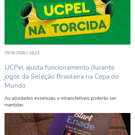
Ensino Fundamental Observação I –
10h
6º Semestre
Unidade Curricular Extensionista
09.06.2026 | 16:23
(UCEx): Alfabetização, Linguagens e
Direitos – 60h
UCPel ajusta funcionamento durante
jogos da Seleção Brasileira na Copa do
Pedagogia em Espaços Não-Escolares
Mundo
– 120h
As atividades essenciais e intransferíveis poderão ser
mantidas
Avaliação da Aprendizagem – 60h
Produção de Recursos Pedagógicos
Inovadores – 60h