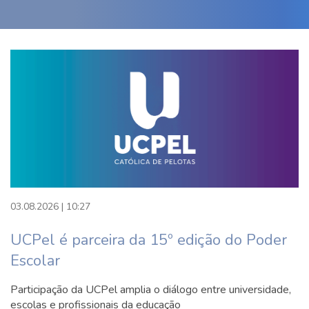
60h
Ensino de Ciências Humanas na
Educação Básica – 120h
Didática e Mediação Pedagógica – 60h
Ensino de Linguagens: Leitura, Escrita
e Expressão – 120h
Língua Brasileira de Sinais (Libras) –
30h
03.08.2026 | 10:27
UCPel é parceira da 15º edição do Poder
Estágio em Pedagogia: Educação
Escolar
Infantil – 120h
Participação da UCPel amplia o diálogo entre universidade,
5º Semestre
escolas e profissionais da educação