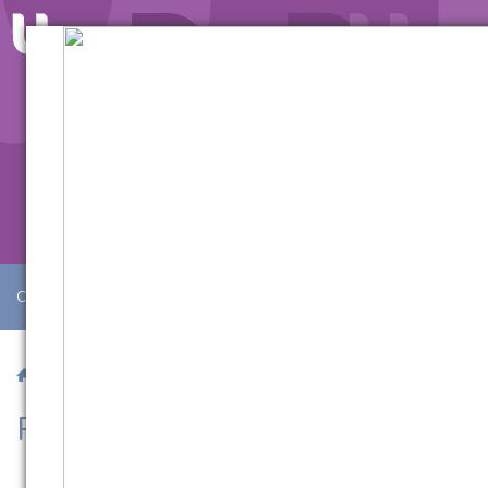
Como Ingressar
|
Institucional
/ semipresencial
/ Pedagogia
Pedagogia