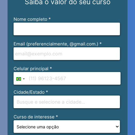
Pesquisa em Educação – 30h
Educação Infantil – 120h
Estágio em Pedagogia: Educação
Infantil Observação II – 10h
3º Semestre
Projeto Interprofissional Extensionista
(PIEX): Vida Sustentável II – 60h
Políticas Públicas para Educação Básica
– 60h