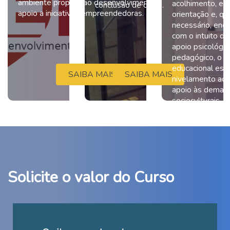
ambiente propício ao desenvolvimento e
acolhimento, esc
conclusão de curso.
Psicomotricidade e Movimento – 90h
apoio a iniciativas empreendedoras.
orientação e, q
necessário, enc
com o intuito de
Estágio em Pedagogia: Educação
apoio psicológic
Infantil Observação I – 10h
pedagógico, o 
educacional espe
SAIBA MAIS
SAIBA MAIS
nivelamento aca
apoio às deman
2º Semestre
socioculturais.
Programa Interprofissional
SAIBA
Extensionista (PIEX): Vida Sustentável I
– 60h
Solicite o valor do Curso
Psicologia da Educação – 60h
Educação e Ludicidade – 90h