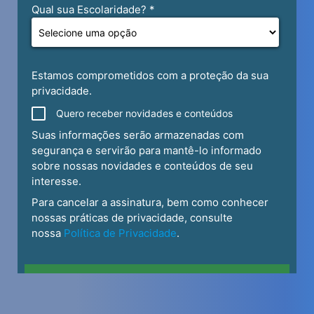
Alfabetização e Multiletramento –
120h
Educação Inclusiva – 60h
Produção Discursiva: Oralidade e
Escrita no Ensino Superior – 60h
Literatura Infantojuvenil – 120h
Estágio em Pedagogia: Educação
Infantil Observação III – 10h
4º Semestre
Currículo e Desafios Contemporâneos –