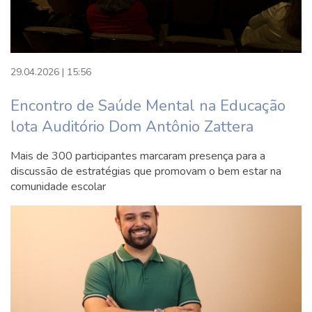
Estágio II em Pedagogia: Anos Iniciais
do Ensino Fundamental – 120h
29.04.2026 | 15:56
8º Semestre
Encontro de Saúde Mental na Educação
lota Auditório Dom Antônio Zattera
Seminário Final – 30h
Mais de 300 participantes marcaram presença para a
Metodologias Ativas na Educação
discussão de estratégias que promovam o bem estar na
comunidade escolar
Básica – 90h
Educação de Jovens e Adultos – 90h
Estágio em Pedagogia: Espaços
Escolares e Não Escolares – 100h