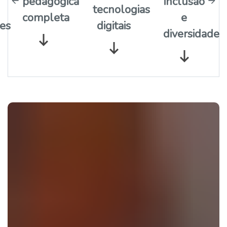
pedagógica
inclusão
tecnologias
completa
e
es
digitais
diversidade