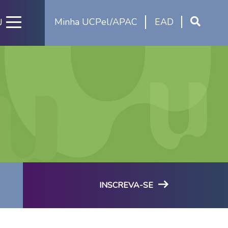
Minha UCPel/APAC
EAD
U
INSCREVA-SE