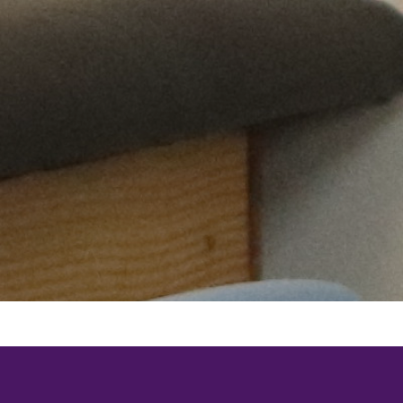
LAFE
— Liga Acadêmica de
Fisioterapia Esportiva
LAFiTI
— Liga Acadêmica de
Fisioterapia em Terapia Intensiva