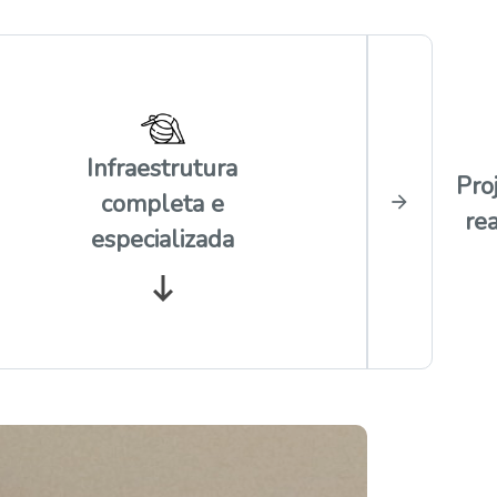
Infraestrutura
Pro
completa e
re
especializada