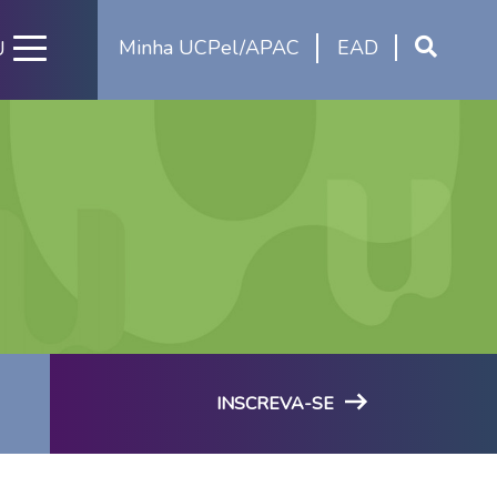
Minha UCPel/APAC
EAD
U
INSCREVA-SE