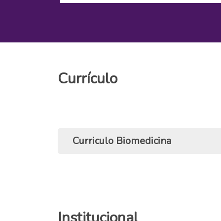
Currículo
Curriculo Biomedicina
1º Semestre
60h Programa de Extensão Integra
Institucional
60h Introdução à Biomedicina