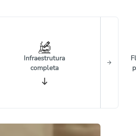
Infraestrutura
F
completa
p