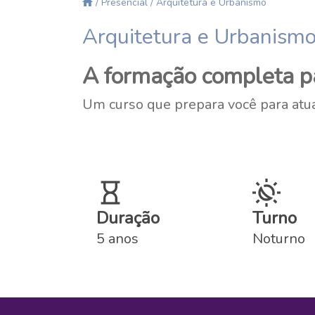
/ Presencial
/ Arquitetura e Urbanismo
Arquitetura e Urbanism
A formação completa par
Um curso que prepara você para atuar
Duração
Turno
5 anos
Noturno