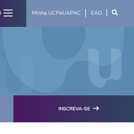
Minha UCPel/APAC
EAD
U
INSCREVA-SE