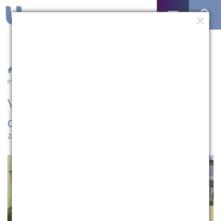
/
Notícias
/ Vestibular EAD da UCPel oferta 5 formas de
ingresso
Vestibular EAD da UCPel
oferta 5 formas de ingresso
27.07.2020 | 10:23