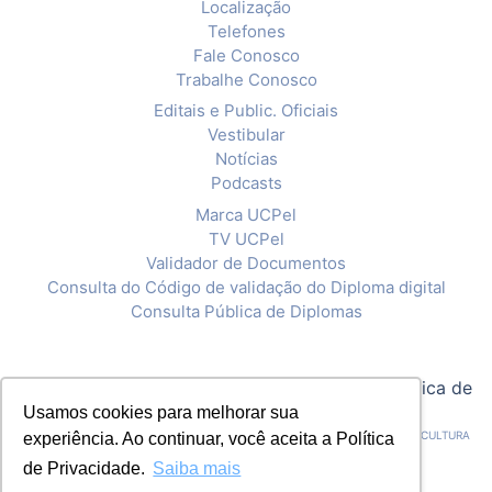
Localização
Telefones
Fale Conosco
Trabalhe Conosco
Editais e Public. Oficiais
Vestibular
Notícias
Podcasts
Marca UCPel
TV UCPel
Validador de Documentos
Consulta do Código de validação do Diploma digital
Consulta Pública de Diplomas
© 2020 Universidade Católica de Pelotas |
Política de
Usamos cookies para melhorar sua
Privacidade
CNPJ: 92.238.914/0001-03 - ASSOCIAÇÃO PELOTENSE DE ASSISTÊNCIA E CULTURA
experiência. Ao continuar, você aceita a Política
de Privacidade.
Saiba mais