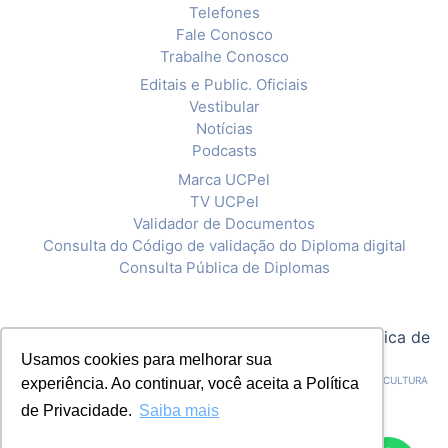
Telefones
Fale Conosco
Trabalhe Conosco
Editais e Public. Oficiais
Vestibular
Notícias
Podcasts
Marca UCPel
TV UCPel
Validador de Documentos
Consulta do Código de validação do Diploma digital
Consulta Pública de Diplomas
© 2020 Universidade Católica de Pelotas |
Política de
Usamos cookies para melhorar sua
Privacidade
CNPJ: 92.238.914/0001-03 - ASSOCIAÇÃO PELOTENSE DE ASSISTÊNCIA E CULTURA
experiência. Ao continuar, você aceita a Política
de Privacidade.
Saiba mais