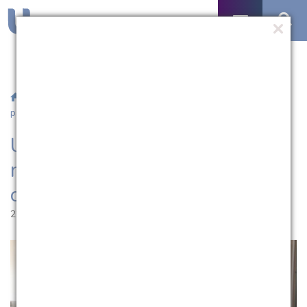
/
Notícias
/ Último dia para se inscrever nos minicursos,
palestras e oficinas do Salão Universitário
Último dia para se inscrever
nos minicursos, palestras e
oficinas do Salão Universitário
22.05.2025 | 12:10