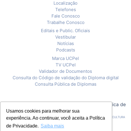
Localização
Telefones
Fale Conosco
Trabalhe Conosco
Editais e Public. Oficiais
Vestibular
Notícias
Podcasts
Marca UCPel
TV UCPel
Validador de Documentos
Consulta do Código de validação do Diploma digital
Consulta Pública de Diplomas
© 2020 Universidade Católica de Pelotas |
Política de
Usamos cookies para melhorar sua
Privacidade
CNPJ: 92.238.914/0001-03 - ASSOCIAÇÃO PELOTENSE DE ASSISTÊNCIA E CULTURA
experiência. Ao continuar, você aceita a Política
de Privacidade.
Saiba mais