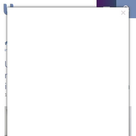
/
Notícias
/ UCPel tem atividade ministrada inteiramente em
inglês para alunos da Medicina
UCPel tem atividade
ministrada inteiramente em
inglês para alunos da Medicina
11.04.2023 | 13:32