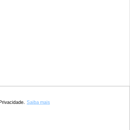
Marca UCPel
TV UCPel
Validador de Documentos
Consulta do Código de validação do
Diploma digital
Consulta Pública de Diplomas
Privacidade.
Saiba mais