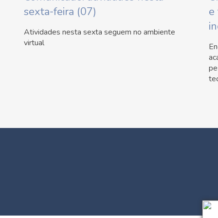
sexta-feira (07)
e
i
Atividades nesta sexta seguem no ambiente
virtual
En
ac
pe
te