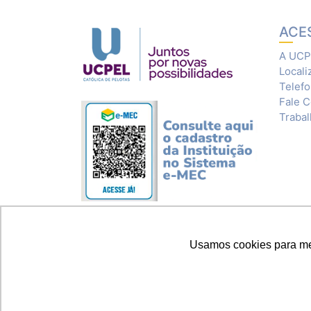
ACE
A UCP
Locali
Telef
Fale 
Traba
Usamos cookies para melh
© 2020 Universidade Católica de Pelotas 