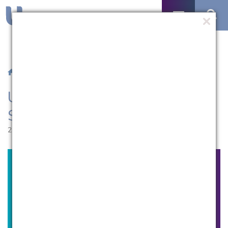
/
Notícias
/ UCPel será sede do 2º Seminário Pontal Vivo
UCPel será sede do 2º
Seminário Pontal Vivo
27.05.2014 | 12:06