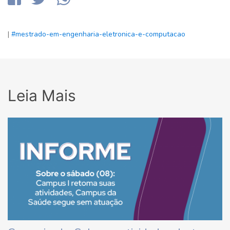
|
#mestrado-em-engenharia-eletronica-e-computacao
Leia Mais