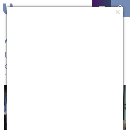
/
Notícias
/ UCPel sedia mais uma edição do Tchelinux
UCPel sedia mais uma edição
do Tchelinux
26.08.2019 | 18:07