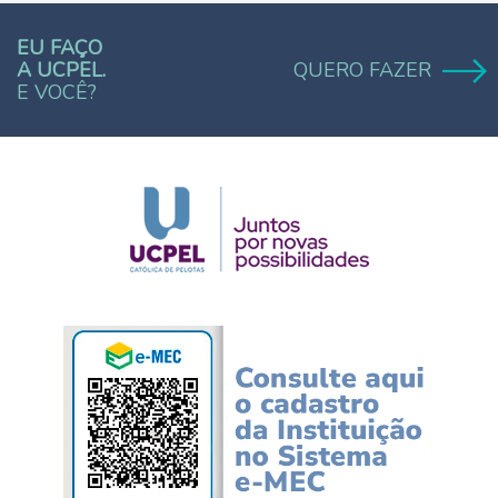
EU FAÇO
A UCPEL.
QUERO FAZER
E VOCÊ?