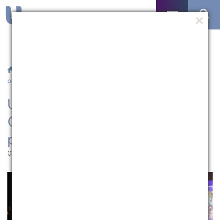
/
Notícias
/ UCPel sedia evento do Governo do Estado sobre
projeções climáticas
UCPel sedia evento do
Governo do Estado sobre
projeções climáticas
03.07.2026 | 15:32