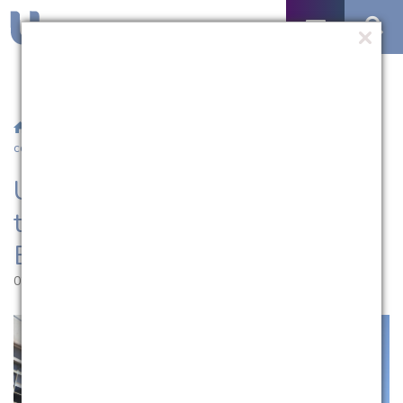
/
Notícias
/ UCPel recebe turma de curso técnico em
contabilidade da Escola João XXIII
UCPel recebe turma de curso
técnico em contabilidade da
Escola João XXIII
02.05.2024 | 17:43