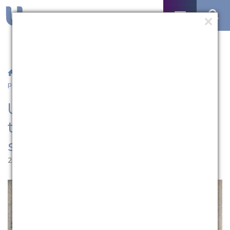
/
Notícias
/ UCPel recebe oficina sobre tecnopolítica e
participação social no Projeto Redes Vivas
UCPel recebe oficina sobre
tecnopolítica e participação
social no Projeto Redes Vivas
23.04.2026 | 17:27