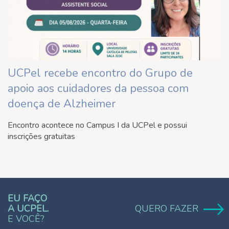
UCPel recebe encontro do Grupo de
apoio aos cuidadores da pessoa com
doença de Alzheimer
Encontro acontece no Campus I da UCPel e possui
inscrições gratuitas
EU FAÇO
A UCPEL.
QUERO FAZER
E VOCÊ?