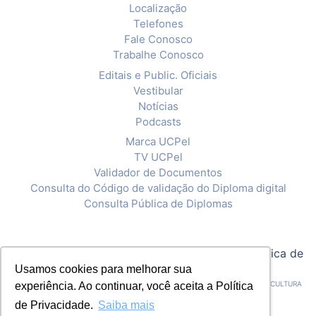
Localização
Telefones
Fale Conosco
Trabalhe Conosco
Editais e Public. Oficiais
Vestibular
Notícias
Podcasts
Marca UCPel
TV UCPel
Validador de Documentos
Consulta do Código de validação do Diploma digital
Consulta Pública de Diplomas
© 2020 Universidade Católica de Pelotas |
Política de
Privacidade
Usamos cookies para melhorar sua
CNPJ: 92.238.914/0001-03 - ASSOCIAÇÃO PELOTENSE DE ASSISTÊNCIA E CULTURA
experiência. Ao continuar, você aceita a Política
de Privacidade.
Saiba mais