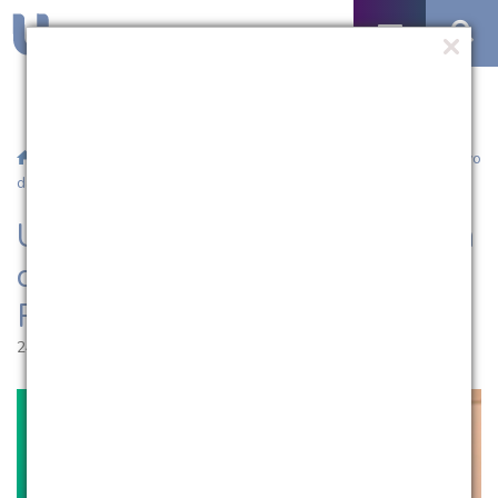
/
Notícias
/ UCPel prorroga inscrições para o Processo Seletivo
da Residência Médica 2026
UCPel prorroga inscrições para
o Processo Seletivo da
Residência Médica 2026
24.10.2025 | 08:54