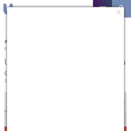
/
Notícias
/ UCPel promove seminário para discutir questão
penitenciária
UCPel promove seminário para
discutir questão penitenciária
21.06.2018 | 10:41