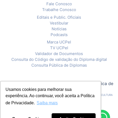
Fale Conosco
Trabalhe Conosco
Editais e Public. Oficiais
Vestibular
Notícias
Podcasts
Marca UCPel
TV UCPel
Validador de Documentos
Consulta do Código de validação do Diploma digital
Consulta Pública de Diplomas
© 2020 Universidade Católica de Pelotas |
Política de
Usamos cookies para melhorar sua
Privacidade
CNPJ: 92.238.914/0001-03 - ASSOCIAÇÃO PELOTENSE DE ASSISTÊNCIA E CULTURA
experiência. Ao continuar, você aceita a Política
de Privacidade.
Saiba mais