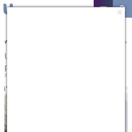
/
Notícias
/ UCPel promove mês voltado para a saúde do idoso
UCPel promove mês voltado
para a saúde do idoso
28.10.2014 | 16:17