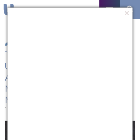
/
Notícias
/ UCPel promove 8ª Jornada Acadêmica de
Psicologia Médica e Psiquiatria e 3ª Mostra da LAPSI
UCPel promove 8ª Jornada
Acadêmica de Psicologia
Médica e Psiquiatria e 3ª
Mostra da LAPSI
11.09.2025 | 17:00