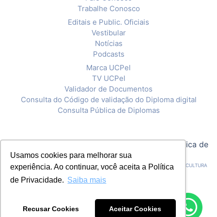
Trabalhe Conosco
Editais e Public. Oficiais
Vestibular
Notícias
Podcasts
Marca UCPel
TV UCPel
Validador de Documentos
Consulta do Código de validação do Diploma digital
Consulta Pública de Diplomas
© 2020 Universidade Católica de Pelotas |
Política de
Privacidade
Usamos cookies para melhorar sua
CNPJ: 92.238.914/0001-03 - ASSOCIAÇÃO PELOTENSE DE ASSISTÊNCIA E CULTURA
experiência. Ao continuar, você aceita a Política
de Privacidade.
Saiba mais
Recusar Cookies
Aceitar Cookies