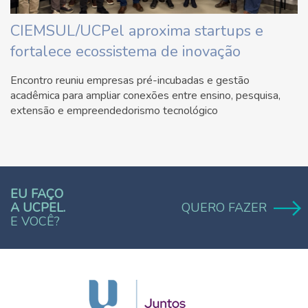
CIEMSUL/UCPel aproxima startups e
fortalece ecossistema de inovação
Encontro reuniu empresas pré-incubadas e gestão
acadêmica para ampliar conexões entre ensino, pesquisa,
extensão e empreendedorismo tecnológico
EU FAÇO
A UCPEL.
QUERO FAZER
E VOCÊ?