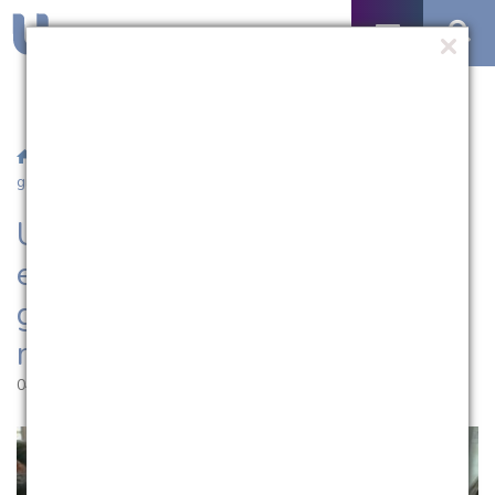
/
Notícias
/ UCPel oferta descontos especiais em cursos de
graduação para pessoas com mais de 60 anos
UCPel oferta descontos
especiais em cursos de
graduação para pessoas com
mais de 60 anos
04.01.2017 | 12:57