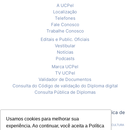
A UCPel
Localização
Telefones
Fale Conosco
Trabalhe Conosco
Editais e Public. Oficiais
Vestibular
Notícias
Podcasts
Marca UCPel
TV UCPel
Validador de Documentos
Consulta do Código de validação do Diploma digital
Consulta Pública de Diplomas
© 2020 Universidade Católica de Pelotas |
Política de
Usamos cookies para melhorar sua
Privacidade
CNPJ: 92.238.914/0001-03 - ASSOCIAÇÃO PELOTENSE DE ASSISTÊNCIA E CULTURA
experiência. Ao continuar, você aceita a Política