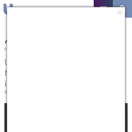
/
Notícias
/ UCPel lamenta a morte de Marcos Abreu, ex-
professor da instituição
UCPel lamenta a morte de
Marcos Abreu, ex-professor da
instituição
04.07.2026 | 10:34