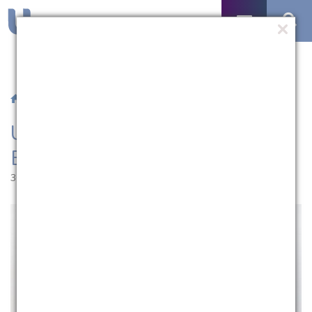
/
Notícias
/ UCPel estará presente no Emprega Pelotas
UCPel estará presente no
Emprega Pelotas
30.05.2025 | 16:34