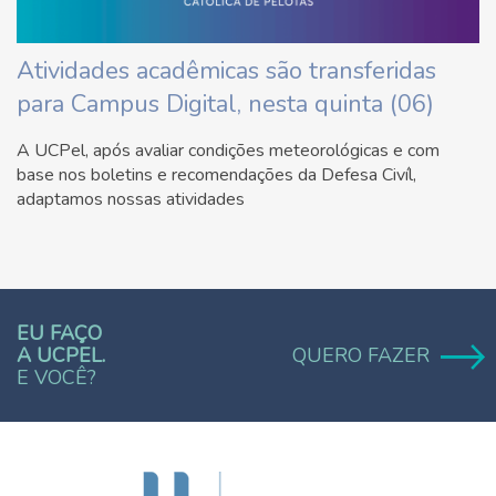
Atividades acadêmicas são transferidas
para Campus Digital, nesta quinta (06)
A UCPel, após avaliar condições meteorológicas e com
base nos boletins e recomendações da Defesa Civíl,
adaptamos nossas atividades
EU FAÇO
A UCPEL.
QUERO FAZER
E VOCÊ?