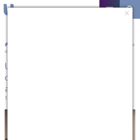
/
Notícias
/ UCPel e Santa Casa firmam convênio para atuação
de acadêmicos da Medicina
UCPel e Santa Casa firmam
convênio para atuação de
acadêmicos da Medicina
11.02.2022 | 14:07