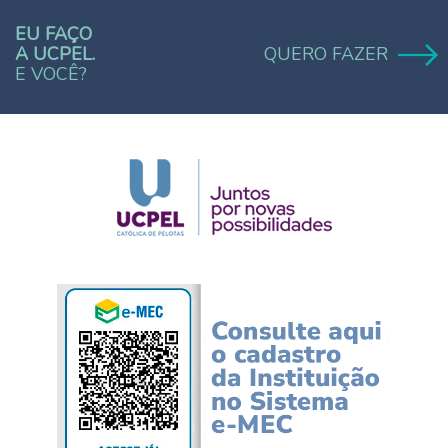
EU FAÇO
A UCPEL.
QUERO FAZER
E VOCÊ?