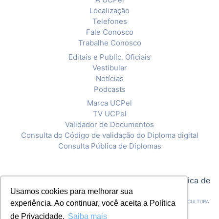
Localização
Telefones
Fale Conosco
Trabalhe Conosco
Editais e Public. Oficiais
Vestibular
Notícias
Podcasts
Marca UCPel
TV UCPel
Validador de Documentos
Consulta do Código de validação do Diploma digital
Consulta Pública de Diplomas
© 2020 Universidade Católica de Pelotas |
Política de
Privacidade
Usamos cookies para melhorar sua
CNPJ: 92.238.914/0001-03 - ASSOCIAÇÃO PELOTENSE DE ASSISTÊNCIA E CULTURA
experiência. Ao continuar, você aceita a Política
de Privacidade.
Saiba mais