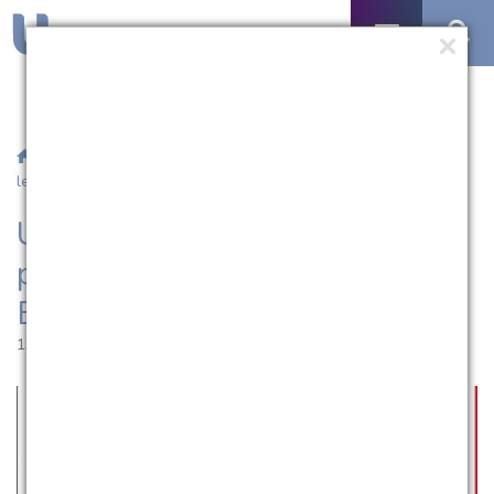
/
Notícias
/ UCPel é a quarta universidade privada mais
lembrada do Estado
UCPel é a quarta universidade
privada mais lembrada do
Estado
13.06.2017 | 17:48