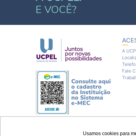
E VOCÊ?
ACE
A UCP
Locali
Telef
Fale 
Traba
Usamos cookies para melh