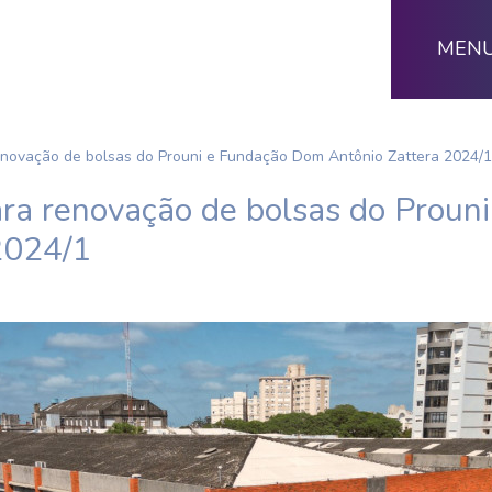
MEN
enovação de bolsas do Prouni e Fundação Dom Antônio Zattera 2024/1
ra renovação de bolsas do Prou
2024/1