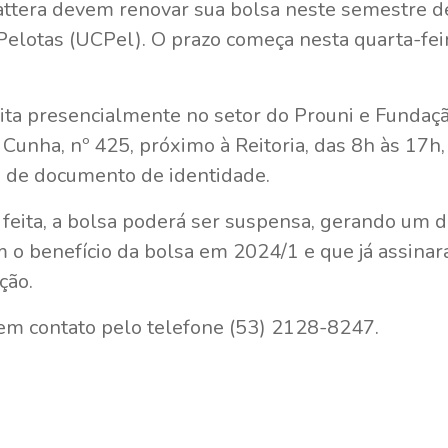
tera devem renovar sua bolsa neste semestre de
Pelotas (UCPel). O prazo começa nesta quarta-fei
eita presencialmente no setor do Prouni e Fundaç
 Cunha, nº 425, próximo à Reitoria, das 8h às 17h
o de documento de identidade.
feita, a bolsa poderá ser suspensa, gerando um déb
o benefício da bolsa em 2024/1 e que já assinar
ação.
 em contato pelo telefone (53) 2128-8247.