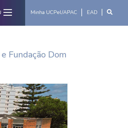
Minha UCPel/APAC
EAD
U
ni e Fundação Dom