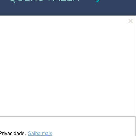
Marca UCPel
TV UCPel
Validador de Documentos
Consulta do Código de validação do
Diploma digital
Consulta Pública de Diplomas
Privacidade.
Saiba mais