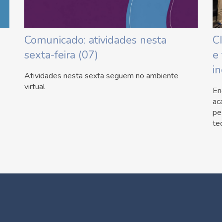
Comunicado: atividades nesta
C
sexta-feira (07)
e
i
Atividades nesta sexta seguem no ambiente
virtual
En
ac
pe
te