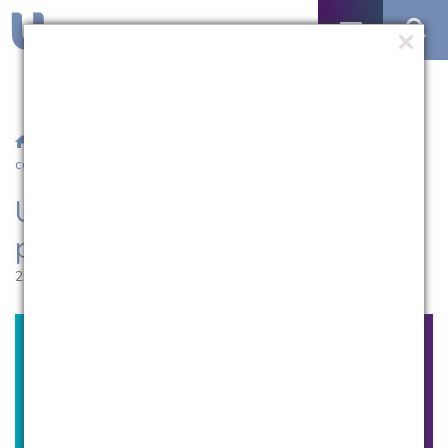
/
Notícias
/ UCPel assegura atendimento psicológico a
comunidade
UCPel assegura atendimento
psicológico a comunidade
29.04.2019 | 21:43