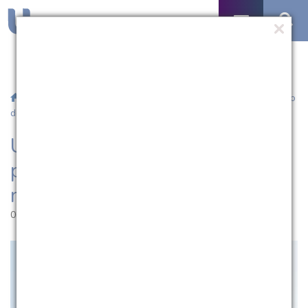
/
Notícias
/ UCPel amplia número de parcelas para pagamento
de mestrados e doutorados
UCPel amplia número de
parcelas para pagamento de
mestrados e doutorados
06.07.2016 | 14:49