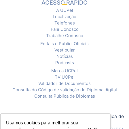
ACESSO RÁPIDO
A UCPel
Localização
Telefones
Fale Conosco
Trabalhe Conosco
Editais e Public. Oficiais
Vestibular
Notícias
Podcasts
Marca UCPel
TV UCPel
Validador de Documentos
Consulta do Código de validação do Diploma digital
Consulta Pública de Diplomas
© 2020 Universidade Católica de Pelotas |
Política de
Privacidade
Usamos cookies para melhorar sua
CNPJ: 92.238.914/0001-03 - ASSOCIAÇÃO PELOTENSE DE ASSISTÊNCIA E CULTURA