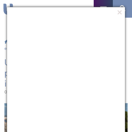
/
Notícias
/ UCPel abre inscrições para provas de proficiência
em inglês e espanhol
UCPel abre inscrições para
provas de proficiência em
inglês e espanhol
02.03.2026 | 11:56