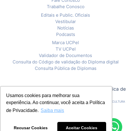
Fale Conosco
Trabalhe Conosco
Editais e Public. Oficiais
Vestibular
Notícias
Podcasts
Marca UCPel
TV UCPel
Validador de Documentos
Consulta do Código de validação do Diploma digital
Consulta Pública de Diplomas
© 2020 Universidade Católica de Pelotas |
Política de
Privacidade
Usamos cookies para melhorar sua
CNPJ: 92.238.914/0001-03 - ASSOCIAÇÃO PELOTENSE DE ASSISTÊNCIA E CULTURA
experiência. Ao continuar, você aceita a Política
de Privacidade.
Saiba mais
Recusar Cookies
Aceitar Cookies