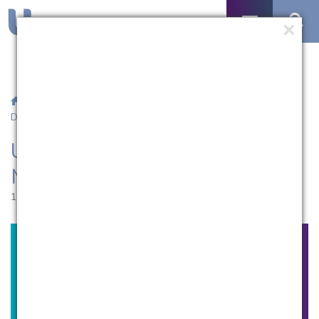
/
Notícias
/ UCPel abre inscrições para Mestrados e
Doutorados
UCPel abre inscrições para
Mestrados e Doutorados
16.10.2014 | 16:51