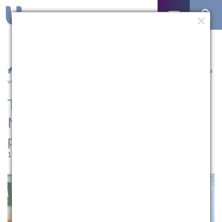
/
Notícias
/ Trote do curso de Design de Moda UCPel arrecada
verba para HUSFP
Trote do curso de Design de
Moda UCPel arrecada verba
para HUSFP
11.04.2018 | 18:19