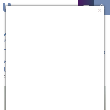
/
Notícias
/ Trabalhos do Ensino Médio são apresentados no
Salão Universitário
Trabalhos do Ensino Médio são
apresentados no Salão
Universitário
27.10.2017 | 11:30