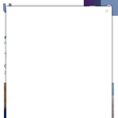
/
Notícias
/ Trabalho da UCPel é destaque em congresso da
FURG
Trabalho da UCPel é destaque
em congresso da FURG
23.12.2021 | 09:50