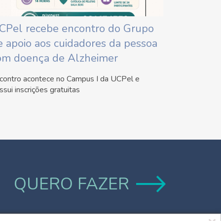
CPel recebe encontro do Grupo
e apoio aos cuidadores da pessoa
om doença de Alzheimer
contro acontece no Campus I da UCPel e
ssui inscrições gratuitas
QUERO FAZER