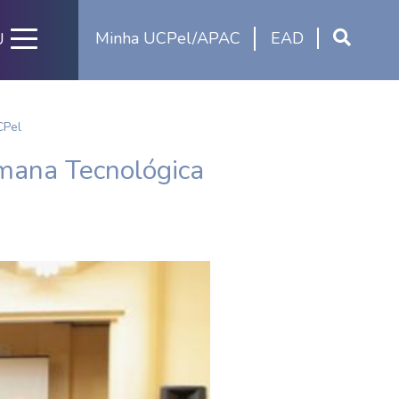
Minha UCPel/APAC
EAD
U
CPel
emana Tecnológica