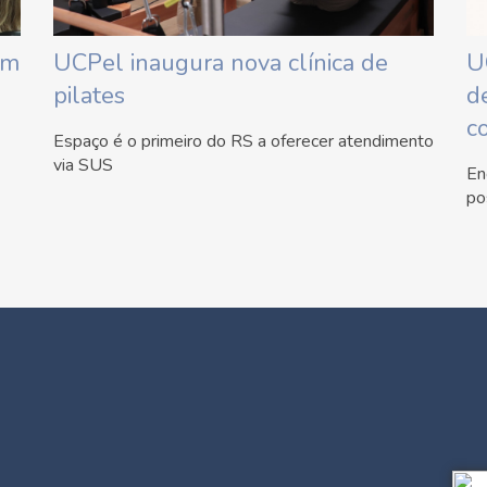
em
UCPel inaugura nova clínica de
U
pilates
d
c
Espaço é o primeiro do RS a oferecer atendimento
via SUS
En
po