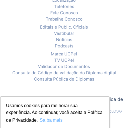
Localização
Telefones
Fale Conosco
Trabalhe Conosco
Editais e Public. Oficiais
Vestibular
Notícias
Podcasts
Marca UCPel
TV UCPel
Validador de Documentos
Consulta do Código de validação do Diploma digital
Consulta Pública de Diplomas
© 2020 Universidade Católica de Pelotas |
Política de
Privacidade
Usamos cookies para melhorar sua
CNPJ: 92.238.914/0001-03 - ASSOCIAÇÃO PELOTENSE DE ASSISTÊNCIA E CULTURA
experiência. Ao continuar, você aceita a Política
de Privacidade.
Saiba mais