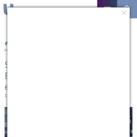
/
Notícias
/ Semana Tecnológica das Engenharias e da
Matemática está com inscrições abertas
Semana Tecnológica das
Engenharias e da Matemática
está com inscrições abertas
10.10.2017 | 10:24