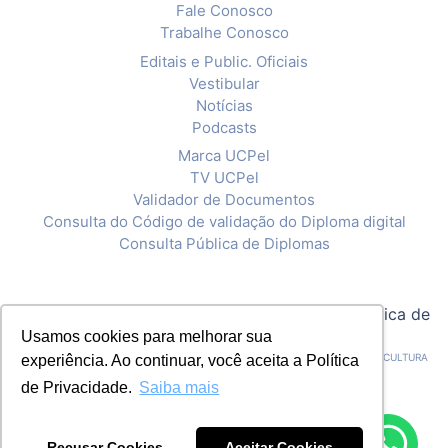
Fale Conosco
Trabalhe Conosco
Editais e Public. Oficiais
Vestibular
Notícias
Podcasts
Marca UCPel
TV UCPel
Validador de Documentos
Consulta do Código de validação do Diploma digital
Consulta Pública de Diplomas
© 2020 Universidade Católica de Pelotas |
Política de
Privacidade
Usamos cookies para melhorar sua
CNPJ: 92.238.914/0001-03 - ASSOCIAÇÃO PELOTENSE DE ASSISTÊNCIA E CULTURA
experiência. Ao continuar, você aceita a Política
de Privacidade.
Saiba mais
Recusar Cookies
Aceitar Cookies